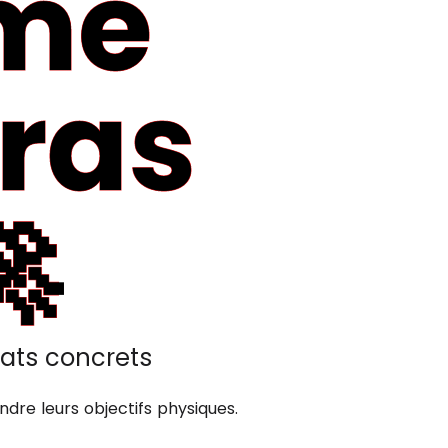
me
uras

ats concrets
dre leurs objectifs physiques.