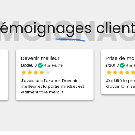
ÉMOIGNAG
émoignages clien
enir meilleur
Prise de masse
e. S
Paul. J
Avis Vérifié
Avis Vérifié
ais pris l'e-book Devenir
J'ai kiffé le programme, hâte
leur et la partie mindset est
d'avoir la mise à jour !
ment folle merci !