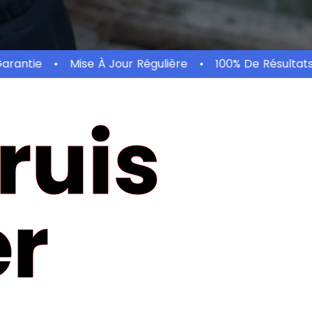
antie
Mise À Jour Régulière
100% De Résultats
ruis
er