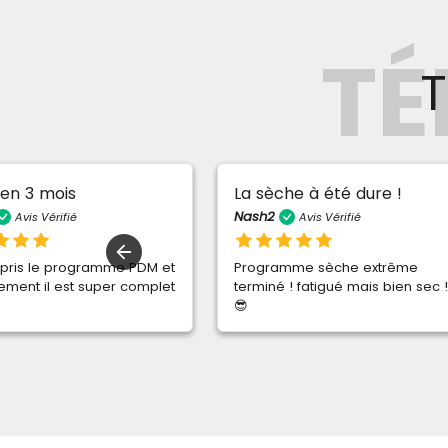
T
T
La sèche à été dure !
Dev
Nash2
Elodi
Avis Vérifié
amme PDM et
Programme sèche extrême
J'av
per complet
terminé ! fatigué mais bien sec !
meil
😎
vrai