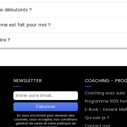
x débutants ?
e est fait pour moi ?
Y'a t-il un programme alimentaire ?
NEWSLETTER
COACHING - PRO
Coaching avec suivi
Programme 100% Pers
S'abonner
E-Book - Devenir Meil
En vous inscrivant pour recevoir des
Qui suis-je ?
courriels, vous acceptez nos conditions
général de vente et notre politique de
Contact moi