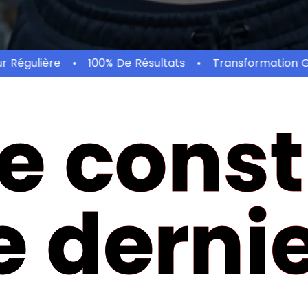
Régulière
100% De Résultats
Transformation Gar
te const
e derni